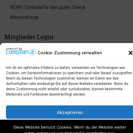
REWE-Tombola für den guten Zweck
Adventsbasar
Mitglieder Login
powered by
Anmelden
Cookie-Zustimmung verwalten
Eintrags-Feed
Um dir ein optimales Erlebnis zu bieten, verwenden wir Technologien wie
Kommentar-Feed
Cookies, um Geräteinformationen zu speichern und/oder darauf zuzugreifen.
Wenn du diesen Technologien zustimmst, können wir Daten wie das
WordPress.org
Surfverhalten oder eindeutige IDs auf dieser Website verarbeiten. Wenn du
deine Zustimmung nicht erteilst oder zurückziehst, können bestimmte
Merkmale und Funktionen beeinträchtigt werden.
Archiv
Akzeptieren
Archiv
Ablehnen
Diese Website benutzt Cookies. Wenn du die Website weiter