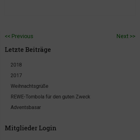
Previous
P
Next
N
Beitragsnavigation
r
e
Letzte Beiträge
e
x
2018
v
t
2017
i
p
o
o
Weihnachtsgrüße
u
s
REWE-Tombola für den guten Zweck
s
t:
Adventsbasar
p
o
Mitglieder Login
s